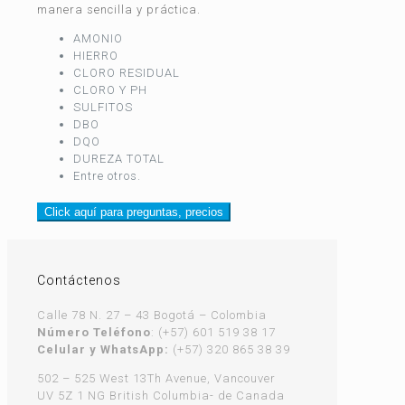
manera sencilla y práctica.
AMONIO
HIERRO
CLORO RESIDUAL
CLORO Y PH
SULFITOS
DBO
DQO
DUREZA TOTAL
Entre otros.
Click aquí para preguntas, precios
Contáctenos
Calle 78 N. 27 – 43 Bogotá – Colombia
Número Teléfono
: (+57) 601 519 38 17
Celular y WhatsApp:
(+57) 320 865 38 39
502 – 525 West 13Th Avenue, Vancouver
UV 5Z 1 NG British Columbia- de Canada